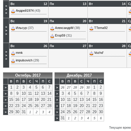
Вс
12
Пн
13
Вт
14
С
>
>
Андрей1974
(43)
>
Вс
19
Пн
20
Вт
21
С
>
Ильсур
(37)
АлександрМ
(38)
TTema92
>
>
Егор59
(31)
Вс
26
Пн
27
Вт
28
С
>
mmk
Vozhd'
>
>
impulsovich
(29)
Октябрь 2017
Декабрь 2017
В
П
В
С
Ч
П
С
В
П
В
С
Ч
П
С
1
2
3
4
5
6
7
1
2
>
>
26
27
28
29
30
8
9
10
11
12
13
14
3
4
5
6
7
8
9
>
>
15
16
17
18
19
20
21
10
11
12
13
14
15
16
>
>
22
23
24
25
26
27
28
17
18
19
20
21
22
23
>
>
29
30
31
24
25
26
27
28
29
30
>
1
2
3
4
>
31
>
1
2
3
4
5
6
Текущее врем