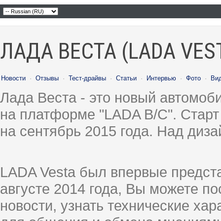
ЛАДА ВЕСТА (LADA VES
Новости
·
Отзывы
·
Тест-драйвы
·
Статьи
·
Интервью
·
Фото
·
Ви
Лада Веста - это новый автомо
на платформе "LADA B/C". Старт
на сентябрь 2015 года. Над диз
LADA Vesta был впервые предст
августе 2014 года, Вы можете п
новости, узнать технические ха