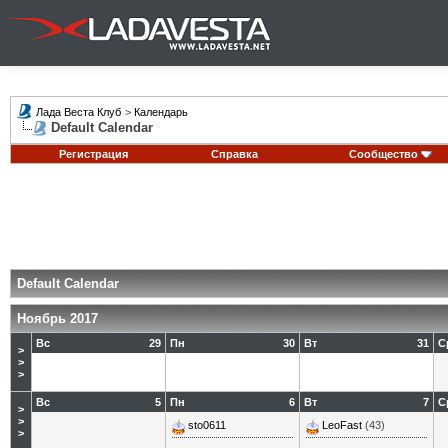
Лада Веста Клуб
>
Календарь
Default Calendar
Регистрация
Справка
Сообщество
Default Calendar
Ноябрь 2017
Вс
29
Пн
30
Вт
31
С
>
>
>
Вс
5
Пн
6
Вт
7
С
>
>
sto0611
LeoFast
(43)
>