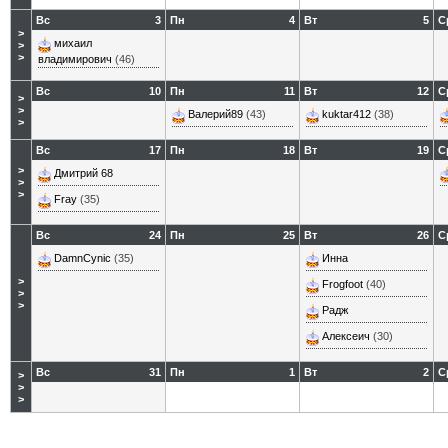
Вс
3
Пн
4
Вт
5
С
>
михаил
>
>
владимирович
(46)
Вс
10
Пн
11
Вт
12
С
>
>
Валерий89
(43)
kuktar412
(38)
>
Вс
17
Пн
18
Вт
19
С
>
Дмитрий 68
>
>
Fray
(35)
Вс
24
Пн
25
Вт
26
С
DamnCynic
(35)
Инна
>
Frogfoot
(40)
>
>
Радж
Алексеич
(30)
Вс
31
Пн
1
Вт
2
С
>
>
>