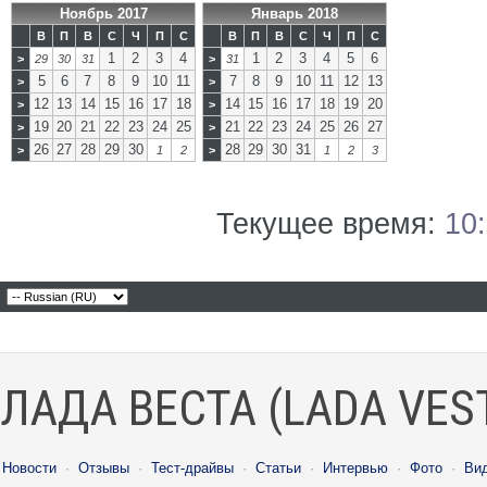
Ноябрь 2017
Январь 2018
В
П
В
С
Ч
П
С
В
П
В
С
Ч
П
С
1
2
3
4
1
2
3
4
5
6
>
29
30
31
>
31
5
6
7
8
9
10
11
7
8
9
10
11
12
13
>
>
12
13
14
15
16
17
18
14
15
16
17
18
19
20
>
>
19
20
21
22
23
24
25
21
22
23
24
25
26
27
>
>
26
27
28
29
30
28
29
30
31
>
1
2
>
1
2
3
Текущее время:
10
ЛАДА ВЕСТА (LADA VES
Новости
·
Отзывы
·
Тест-драйвы
·
Статьи
·
Интервью
·
Фото
·
Ви