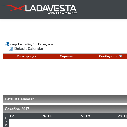
Лада Веста Клуб
>
Календарь
Default Calendar
Регистрация
Справка
Сообщество
Default Calendar
Декабрь 2017
Вс
26
Пн
27
Вт
28
С
>
>
>