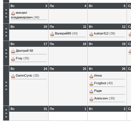
Вс
3
Пн
4
Вт
5
С
>
михаил
>
>
владимирович
(46)
Вс
10
Пн
11
Вт
12
С
>
>
Валерий89
(43)
kuktar412
(38)
>
Вс
17
Пн
18
Вт
19
С
>
Дмитрий 68
>
>
Fray
(35)
Вс
24
Пн
25
Вт
26
С
DamnCynic
(35)
Инна
>
Frogfoot
(40)
>
>
Радж
Алексеич
(30)
Вс
31
Пн
1
Вт
2
С
>
>
>