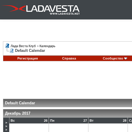
Лада Веста Клуб
>
Календарь
Default Calendar
Регистрация
Справка
Сообщество
Default Calendar
Декабрь 2017
Вс
26
Пн
27
Вт
28
С
>
>
>