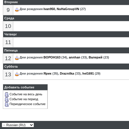
Вторник
9
Дни рождения
Ivan950
,
NuHaGroupVN
(27)
Среда
10
Четверг
11
Пятница
12
Дни рождения
BOPOH163
(34),
annhan
(33),
Валерий
(23)
Суббота
13
Дни рождения
Ярик
(35),
Draznilka
(33),
hel1691
(29)
Добавить событие
Событие на весь день
Событие на период
Периодическое событие