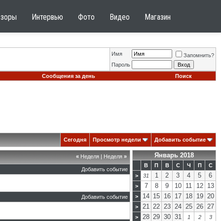
бзоры
Интервью
Фото
Видео
Магазин
Имя
Запомнить?
Пароль
Сообщения за день
Поиск
Сегодня
Просмотр недели
Добавить событие
Январь 2018
«
Неделя
|
Неделя
»
В
П
В
С
Ч
П
С
Добавить событие
1
2
3
4
5
6
>
31
7
8
9
10
11
12
13
>
14
15
16
17
18
19
20
>
Добавить событие
21
22
23
24
25
26
27
>
28
29
30
31
>
1
2
3