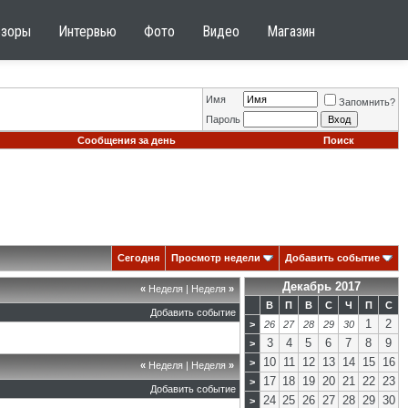
бзоры
Интервью
Фото
Видео
Магазин
Имя
Запомнить?
Пароль
Сообщения за день
Поиск
Сегодня
Просмотр недели
Добавить событие
Декабрь 2017
«
Неделя
|
Неделя
»
В
П
В
С
Ч
П
С
Добавить событие
1
2
>
26
27
28
29
30
3
4
5
6
7
8
9
>
10
11
12
13
14
15
16
>
«
Неделя
|
Неделя
»
17
18
19
20
21
22
23
>
Добавить событие
24
25
26
27
28
29
30
>