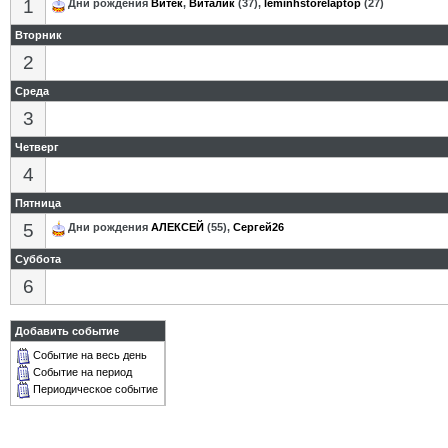
1
Дни рождения
Витек
,
Виталик
(37),
leminhstorelaptop
(27)
Вторник
2
Среда
3
Четверг
4
Пятница
5
Дни рождения
АЛЕКСЕЙ
(55),
Сергей26
Суббота
6
Добавить событие
Событие на весь день
Событие на период
Периодическое событие