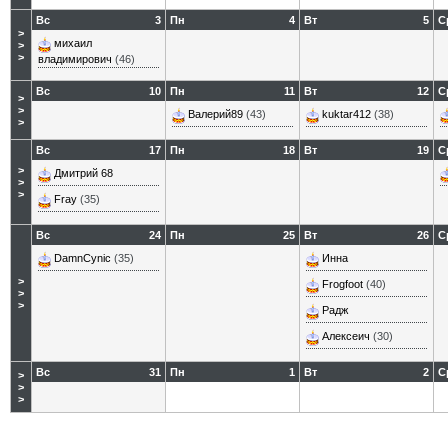
Вс
3
Пн
4
Вт
5
С
>
михаил
>
>
владимирович
(46)
Вс
10
Пн
11
Вт
12
С
>
>
Валерий89
(43)
kuktar412
(38)
>
Вс
17
Пн
18
Вт
19
С
>
Дмитрий 68
>
>
Fray
(35)
Вс
24
Пн
25
Вт
26
С
DamnCynic
(35)
Инна
>
Frogfoot
(40)
>
>
Радж
Алексеич
(30)
Вс
31
Пн
1
Вт
2
С
>
>
>