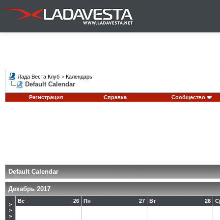
Лада Веста Клуб
>
Календарь
Default Calendar
Регистрация
Справка
Сообщество
Default Calendar
Декабрь 2017
Вс
26
Пн
27
Вт
28
С
>
>
>