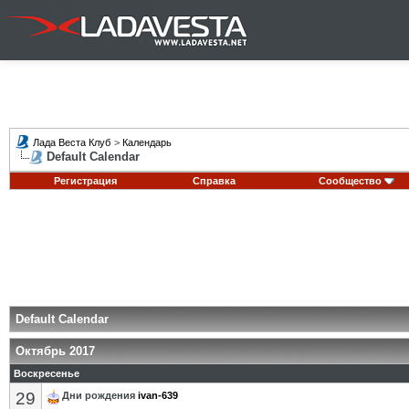
Лада Веста Клуб
>
Календарь
Default Calendar
Регистрация
Справка
Сообщество
Default Calendar
Октябрь 2017
Воскресенье
29
Дни рождения
ivan-639