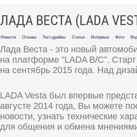
ЛАДА ВЕСТА (LADA VES
Новости
·
Отзывы
·
Тест-драйвы
·
Статьи
·
Интервью
·
Фото
·
Ви
Лада Веста - это новый автомо
на платформе "LADA B/C". Старт
на сентябрь 2015 года. Над диз
LADA Vesta был впервые предст
августе 2014 года, Вы можете п
новости, узнать технические ха
для общения и обмена мнениями