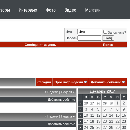
бзоры
Интервью
Фото
Видео
Магазин
Имя
Запомнить?
Пароль
Сообщения за день
Поиск
Сегодня
Просмотр недели
Добавить событие
Декабрь 2017
«
Неделя
|
Неделя
»
В
П
В
С
Ч
П
С
Добавить событие
1
2
>
26
27
28
29
30
3
4
5
6
7
8
9
>
10
11
12
13
14
15
16
>
«
Неделя
|
Неделя
»
17
18
19
20
21
22
23
>
Добавить событие
24
25
26
27
28
29
30
>