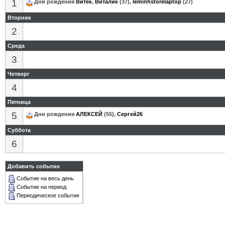
1
Дни рождения
Витек
,
Виталик
(37),
leminhstorelaptop
(27)
Вторник
2
Среда
3
Четверг
4
Пятница
5
Дни рождения
АЛЕКСЕЙ
(55),
Сергей26
Суббота
6
Добавить событие
Событие на весь день
Событие на период
Периодическое событие