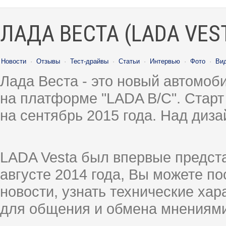
ЛАДА ВЕСТА (LADA VES
Новости
·
Отзывы
·
Тест-драйвы
·
Статьи
·
Интервью
·
Фото
·
Ви
Лада Веста - это новый автомо
на платформе "LADA B/C". Старт
на сентябрь 2015 года. Над диз
LADA Vesta был впервые предст
августе 2014 года, Вы можете п
новости, узнать технические ха
для общения и обмена мнениями