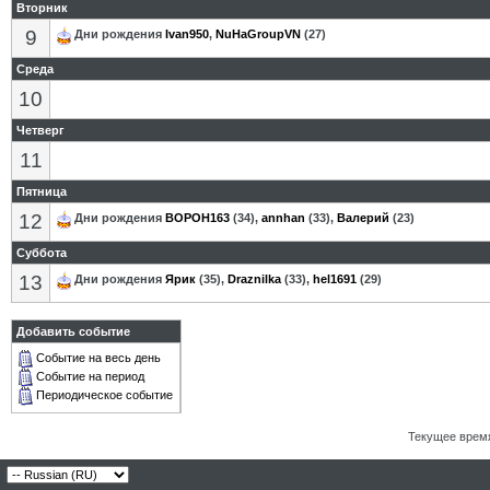
Вторник
9
Дни рождения
Ivan950
,
NuHaGroupVN
(27)
Среда
10
Четверг
11
Пятница
12
Дни рождения
BOPOH163
(34),
annhan
(33),
Валерий
(23)
Суббота
13
Дни рождения
Ярик
(35),
Draznilka
(33),
hel1691
(29)
Добавить событие
Событие на весь день
Событие на период
Периодическое событие
Текущее врем