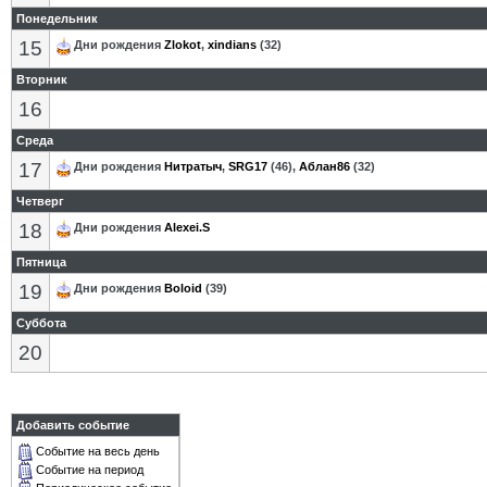
Понедельник
15
Дни рождения
Zlokot
,
xindians
(32)
Вторник
16
Среда
17
Дни рождения
Нитратыч
,
SRG17
(46),
Аблан86
(32)
Четверг
18
Дни рождения
Alexei.S
Пятница
19
Дни рождения
Boloid
(39)
Суббота
20
Добавить событие
Событие на весь день
Событие на период