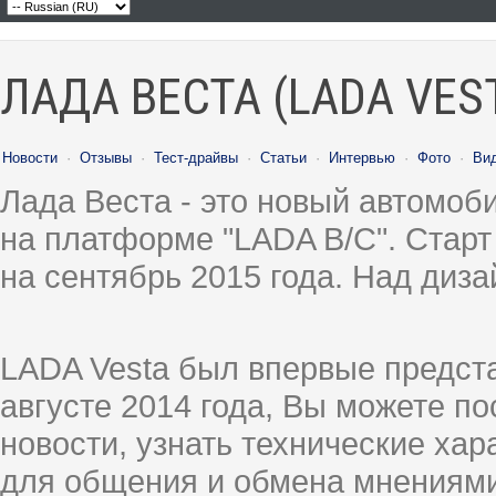
ЛАДА ВЕСТА (LADA VES
Новости
·
Отзывы
·
Тест-драйвы
·
Статьи
·
Интервью
·
Фото
·
Ви
Лада Веста - это новый автомо
на платформе "LADA B/C". Старт
на сентябрь 2015 года. Над диз
LADA Vesta был впервые предст
августе 2014 года, Вы можете п
новости, узнать технические ха
для общения и обмена мнениями