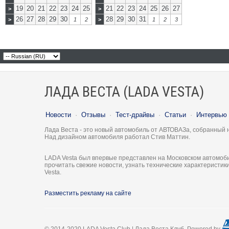
19
20
21
22
23
24
25
21
22
23
24
25
26
27
>
>
26
27
28
29
30
28
29
30
31
>
1
2
>
1
2
3
ЛАДА ВЕСТА (LADA VESTA)
Новости
·
Отзывы
·
Тест-драйвы
·
Статьи
·
Интервью
Лада Веста - это новый автомобиль от АВТОВАЗа, собранный 
Над дизайном автомобиля работал Стив Маттин.
LADA Vesta был впервые представлен на Московском автомоби
прочитать свежие новости, узнать технические характеристи
Vesta.
Разместить рекламу на сайте