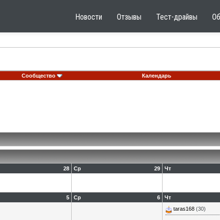
Новости
Отзывы
Тест-драйвы
О
Сообщество
Календарь
28
Ср
29
Чт
5
Ср
6
Чт
taras168
(30)