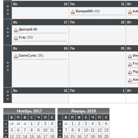
Вс
10
Пн
11
Вт
>
>
Валерий89
(43)
kuk
>
Вс
17
Пн
18
Вт
>
Дмитрий 68
>
>
Fray
(35)
Вс
24
Пн
25
Вт
DamnCynic
(35)
Ин
>
Fro
>
>
Ра
Ал
Вс
31
Пн
1
Вт
>
>
>
Ноябрь 2017
Январь 2018
В
П
В
С
Ч
П
С
В
П
В
С
Ч
П
С
1
2
3
4
1
2
3
4
5
6
>
29
30
31
>
31
5
6
7
8
9
10
11
7
8
9
10
11
12
13
>
>
12
13
14
15
16
17
18
14
15
16
17
18
19
20
>
>