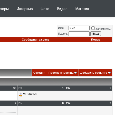
бзоры
Интервью
Фото
Видео
Магазин
Имя
Запомнить?
Пароль
Сообщения за день
Поиск
Сегодня
Просмотр месяца
Добавить событие
30
Пт
1
Сб
2
VESTA858
7
Пт
8
Сб
9