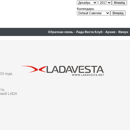
Календарь
Обратная связь
-
Лада Веста Клуб
-
Архив
-
Вверх
15 года.
та,
новой LADA