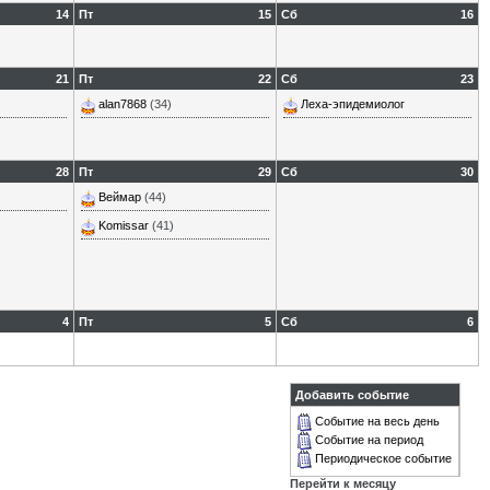
14
Пт
15
Сб
16
21
Пт
22
Сб
23
alan7868
(34)
Леха-эпидемиолог
28
Пт
29
Сб
30
Веймар
(44)
Komissar
(41)
4
Пт
5
Сб
6
Добавить событие
Событие на весь день
Событие на период
Периодическое событие
Перейти к месяцу