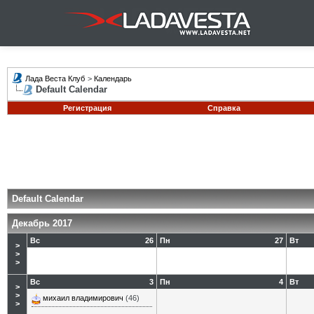
Лада Веста Клуб
>
Календарь
Default Calendar
Регистрация
Справка
Default Calendar
Декабрь 2017
Вс
26
Пн
27
Вт
>
>
>
Вс
3
Пн
4
Вт
>
>
михаил владимирович
(46)
>