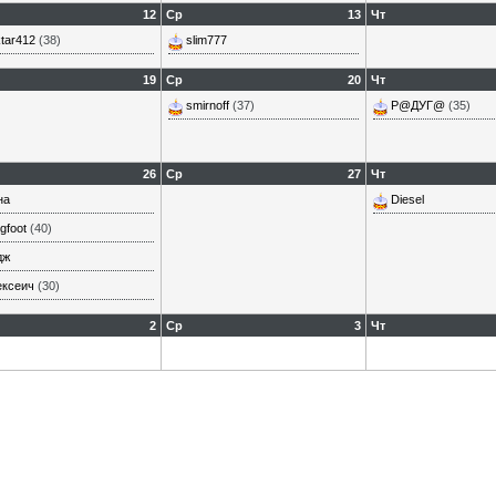
12
Ср
13
Чт
tar412
(38)
slim777
19
Ср
20
Чт
smirnoff
(37)
Р@ДУГ@
(35)
26
Ср
27
Чт
на
Diesel
gfoot
(40)
дж
ексеич
(30)
2
Ср
3
Чт