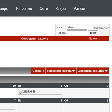
бзоры
Интервью
Фото
Видео
Магазин
Имя
Запомнить?
Пароль
Сообщения за день
Поиск
Сегодня
Просмотр месяца
Добавить событие
30
Пт
1
Сб
2
VESTA858
7
Пт
8
Сб
9