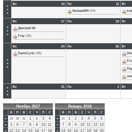
Вс
10
Пн
11
Вт
>
>
Валерий89
(43)
kuk
>
Вс
17
Пн
18
Вт
>
Дмитрий 68
>
>
Fray
(35)
Вс
24
Пн
25
Вт
DamnCynic
(35)
Ин
>
Fro
>
>
Ра
Ал
Вс
31
Пн
1
Вт
>
>
>
Ноябрь 2017
Январь 2018
В
П
В
С
Ч
П
С
В
П
В
С
Ч
П
С
1
2
3
4
1
2
3
4
5
6
>
29
30
31
>
31
5
6
7
8
9
10
11
7
8
9
10
11
12
13
>
>
12
13
14
15
16
17
18
14
15
16
17
18
19
20
>
>