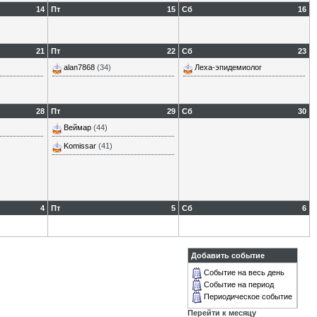
14
Пт
15
Сб
16
21
Пт
22
Сб
23
alan7868
(34)
Леха-эпидемиолог
28
Пт
29
Сб
30
Веймар
(44)
Komissar
(41)
4
Пт
5
Сб
6
Добавить событие
Событие на весь день
Событие на период
Периодическое событие
Перейти к месяцу