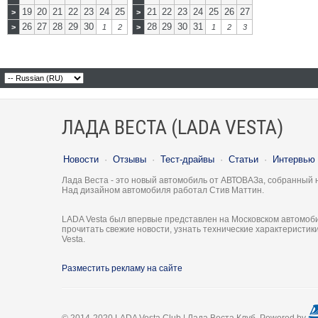
19
20
21
22
23
24
25
21
22
23
24
25
26
27
>
>
26
27
28
29
30
28
29
30
31
>
1
2
>
1
2
3
ЛАДА ВЕСТА (LADA VESTA)
Новости
·
Отзывы
·
Тест-драйвы
·
Статьи
·
Интервью
Лада Веста - это новый автомобиль от АВТОВАЗа, собранный 
Над дизайном автомобиля работал Стив Маттин.
LADA Vesta был впервые представлен на Московском автомоби
прочитать свежие новости, узнать технические характеристи
Vesta.
Разместить рекламу на сайте