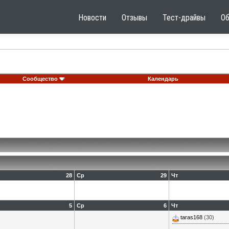
Новости
Отзывы
Тест-драйвы
О
Сообщество
Календарь
28
Ср
29
Чт
5
Ср
6
Чт
taras168
(30)