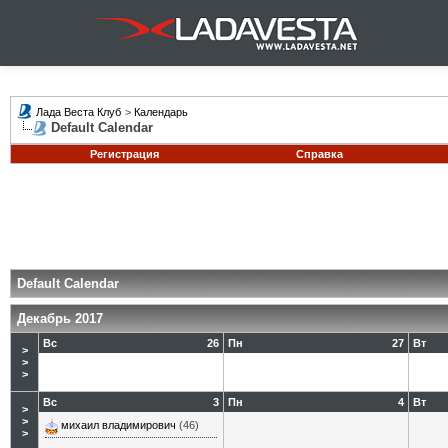
Лада Веста Клуб
>
Календарь
Default Calendar
Регистрация
Справка
Default Calendar
Декабрь 2017
Вс
26
Пн
27
Вт
>
>
>
Вс
3
Пн
4
Вт
>
>
михаил владимирович
(46)
>