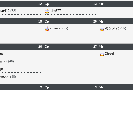
12
Ср
13
Чт
tar412
(38)
slim777
19
Ср
20
Чт
smirnoff
(37)
Р@ДУГ@
(35)
26
Ср
27
Чт
на
Diesel
gfoot
(40)
дж
ексеич
(30)
2
Ср
3
Чт