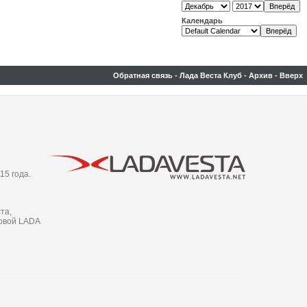
Календарь
Обратная связь
-
Лада Веста Клуб
-
Архив
-
Вверх
15 года.
та,
новой LADA