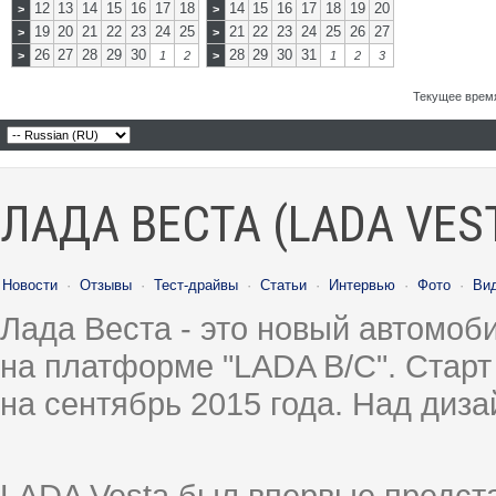
12
13
14
15
16
17
18
14
15
16
17
18
19
20
>
>
19
20
21
22
23
24
25
21
22
23
24
25
26
27
>
>
26
27
28
29
30
28
29
30
31
>
1
2
>
1
2
3
Текущее врем
ЛАДА ВЕСТА (LADA VES
Новости
·
Отзывы
·
Тест-драйвы
·
Статьи
·
Интервью
·
Фото
·
Ви
Лада Веста - это новый автомо
на платформе "LADA B/C". Старт
на сентябрь 2015 года. Над диз
LADA Vesta был впервые предст