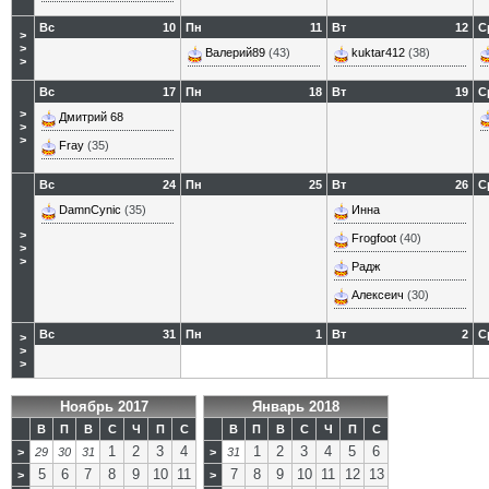
Вс
10
Пн
11
Вт
12
С
>
>
Валерий89
(43)
kuktar412
(38)
>
Вс
17
Пн
18
Вт
19
С
>
Дмитрий 68
>
>
Fray
(35)
Вс
24
Пн
25
Вт
26
С
DamnCynic
(35)
Инна
>
Frogfoot
(40)
>
>
Радж
Алексеич
(30)
Вс
31
Пн
1
Вт
2
С
>
>
>
Ноябрь 2017
Январь 2018
В
П
В
С
Ч
П
С
В
П
В
С
Ч
П
С
1
2
3
4
1
2
3
4
5
6
>
29
30
31
>
31
5
6
7
8
9
10
11
7
8
9
10
11
12
13
>
>