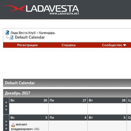
Лада Веста Клуб
>
Календарь
Default Calendar
Регистрация
Справка
Сообщество
Default Calendar
Декабрь 2017
Вс
26
Пн
27
Вт
28
С
>
>
>
Вс
3
Пн
4
Вт
5
С
>
михаил
>
>
владимирович
(46)