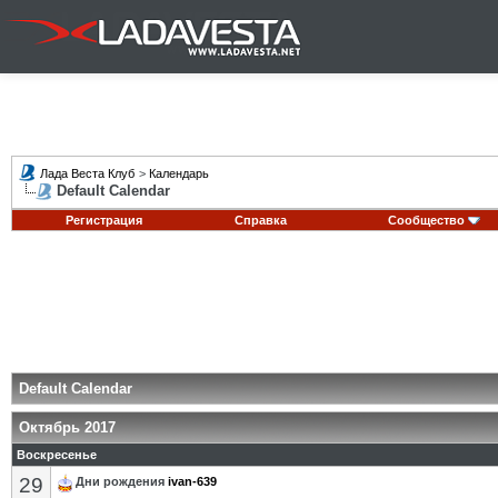
Лада Веста Клуб
>
Календарь
Default Calendar
Регистрация
Справка
Сообщество
Default Calendar
Октябрь 2017
Воскресенье
29
Дни рождения
ivan-639