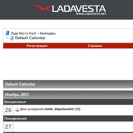
Лада Веста Клуб
>
Календарь
Default Calendar
Регистрация
Справка
Default Calendar
Ноябрь 2017
Воскресенье
26
Дни рождения
mmk
,
impulsovich
(29)
Понедельник
27