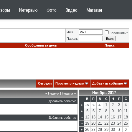
бзоры
Интервью
Фото
Видео
Магазин
Имя
Запомнить?
Пароль
Сообщения за день
Поиск
Сегодня
Просмотр недели
Добавить событие
Ноябрь 2017
«
Неделя
|
Неделя
»
В
П
В
С
Ч
П
С
Добавить событие
1
2
3
4
>
29
30
31
5
6
7
8
9
10
11
>
12
13
14
15
16
17
18
>
Добавить событие
19
20
21
22
23
24
25
>
26
27
28
29
30
>
1
2