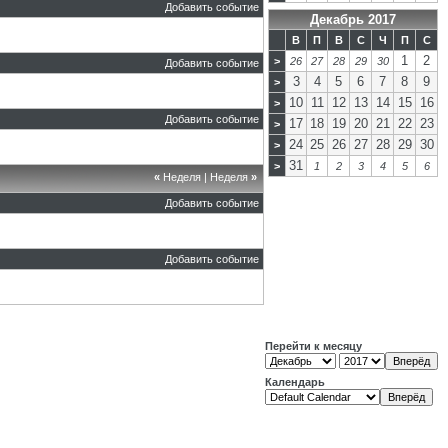
Добавить событие
Декабрь 2017
В
П
В
С
Ч
П
С
1
2
>
26
27
28
29
30
Добавить событие
3
4
5
6
7
8
9
>
10
11
12
13
14
15
16
>
Добавить событие
17
18
19
20
21
22
23
>
24
25
26
27
28
29
30
>
31
>
1
2
3
4
5
6
«
Неделя
|
Неделя
»
Добавить событие
Добавить событие
Перейти к месяцу
Календарь