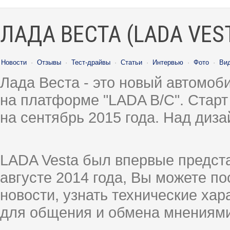
ЛАДА ВЕСТА (LADA VES
Новости
·
Отзывы
·
Тест-драйвы
·
Статьи
·
Интервью
·
Фото
·
Ви
Лада Веста - это новый автомо
на платформе "LADA B/C". Старт
на сентябрь 2015 года. Над диз
LADA Vesta был впервые предст
августе 2014 года, Вы можете п
новости, узнать технические ха
для общения и обмена мнениями