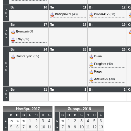
Вс
10
Пн
11
Вт
12
С
>
>
Валерий89
(43)
kuktar412
(38)
>
Вс
17
Пн
18
Вт
19
С
>
Дмитрий 68
>
>
Fray
(35)
Вс
24
Пн
25
Вт
26
С
DamnCynic
(35)
Инна
>
Frogfoot
(40)
>
>
Радж
Алексеич
(30)
Вс
31
Пн
1
Вт
2
С
>
>
>
Ноябрь 2017
Январь 2018
В
П
В
С
Ч
П
С
В
П
В
С
Ч
П
С
1
2
3
4
1
2
3
4
5
6
>
29
30
31
>
31
5
6
7
8
9
10
11
7
8
9
10
11
12
13
>
>