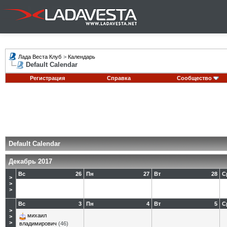
Лада Веста Клуб
>
Календарь
Default Calendar
Регистрация
Справка
Сообщество
Default Calendar
Декабрь 2017
Вс
26
Пн
27
Вт
28
С
>
>
>
Вс
3
Пн
4
Вт
5
С
>
михаил
>
>
владимирович
(46)