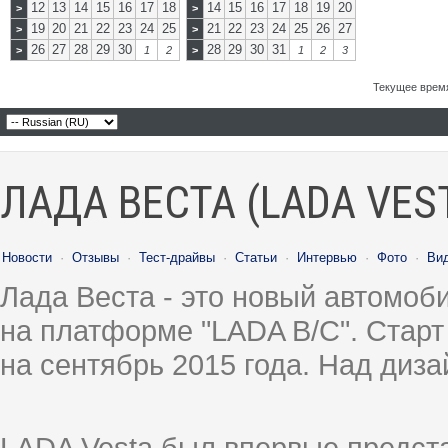
12
13
14
15
16
17
18
14
15
16
17
18
19
20
>
>
19
20
21
22
23
24
25
21
22
23
24
25
26
27
>
>
26
27
28
29
30
28
29
30
31
>
1
2
>
1
2
3
Текущее врем
ЛАДА ВЕСТА (LADA VES
Новости
·
Отзывы
·
Тест-драйвы
·
Статьи
·
Интервью
·
Фото
·
Ви
Лада Веста - это новый автомо
на платформе "LADA B/C". Старт
на сентябрь 2015 года. Над диз
LADA Vesta был впервые предст