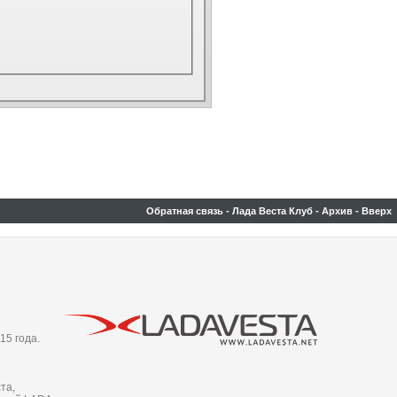
Обратная связь
-
Лада Веста Клуб
-
Архив
-
Вверх
15 года.
та,