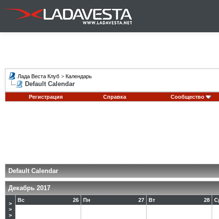
Лада Веста Клуб
>
Календарь
Default Calendar
Регистрация
Справка
Сообщество
Default Calendar
Декабрь 2017
Вс
26
Пн
27
Вт
28
С
>
>
>