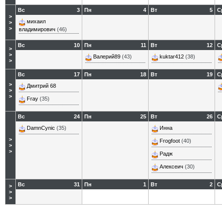
Вс
3
Пн
4
Вт
5
С
>
михаил
>
>
владимирович
(46)
Вс
10
Пн
11
Вт
12
С
>
>
Валерий89
(43)
kuktar412
(38)
>
Вс
17
Пн
18
Вт
19
С
>
Дмитрий 68
>
>
Fray
(35)
Вс
24
Пн
25
Вт
26
С
DamnCynic
(35)
Инна
>
Frogfoot
(40)
>
>
Радж
Алексеич
(30)
Вс
31
Пн
1
Вт
2
С
>
>
>