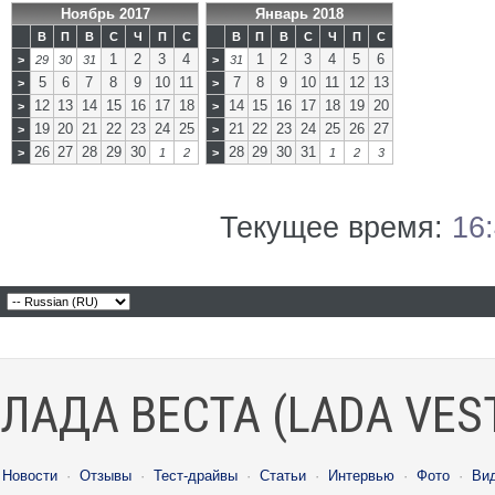
Ноябрь 2017
Январь 2018
В
П
В
С
Ч
П
С
В
П
В
С
Ч
П
С
1
2
3
4
1
2
3
4
5
6
>
29
30
31
>
31
5
6
7
8
9
10
11
7
8
9
10
11
12
13
>
>
12
13
14
15
16
17
18
14
15
16
17
18
19
20
>
>
19
20
21
22
23
24
25
21
22
23
24
25
26
27
>
>
26
27
28
29
30
28
29
30
31
>
1
2
>
1
2
3
Текущее время:
16
ЛАДА ВЕСТА (LADA VES
Новости
·
Отзывы
·
Тест-драйвы
·
Статьи
·
Интервью
·
Фото
·
Ви