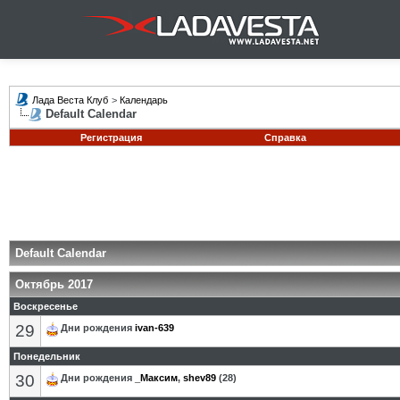
Лада Веста Клуб
>
Календарь
Default Calendar
Регистрация
Справка
Default Calendar
Октябрь 2017
Воскресенье
29
Дни рождения
ivan-639
Понедельник
30
Дни рождения
_Максим
,
shev89
(28)