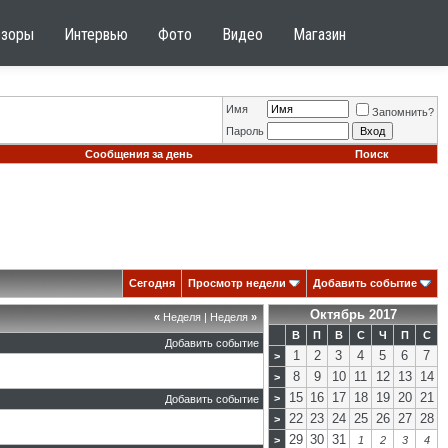
бзоры
Интервью
Фото
Видео
Магазин
Имя
Запомнить?
Пароль
Сообщения за день
Поиск
Сегодня
Просмотр недели
Добавить событие
Октябрь 2017
«
Неделя
|
Неделя
»
В
П
В
С
Ч
П
С
Добавить событие
1
2
3
4
5
6
7
>
8
9
10
11
12
13
14
>
15
16
17
18
19
20
21
>
Добавить событие
22
23
24
25
26
27
28
>
29
30
31
>
1
2
3
4