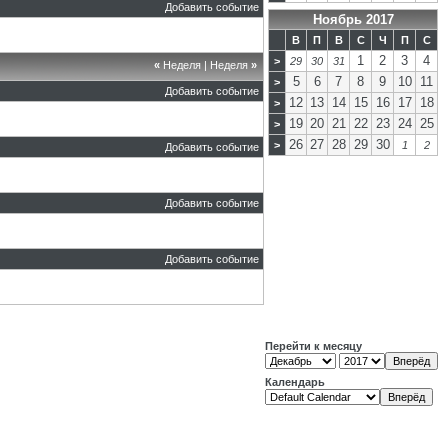
Добавить событие
Ноябрь 2017
В
П
В
С
Ч
П
С
1
2
3
4
>
29
30
31
«
Неделя
|
Неделя
»
5
6
7
8
9
10
11
>
Добавить событие
12
13
14
15
16
17
18
>
19
20
21
22
23
24
25
>
26
27
28
29
30
>
1
2
Добавить событие
Добавить событие
Добавить событие
Перейти к месяцу
Календарь