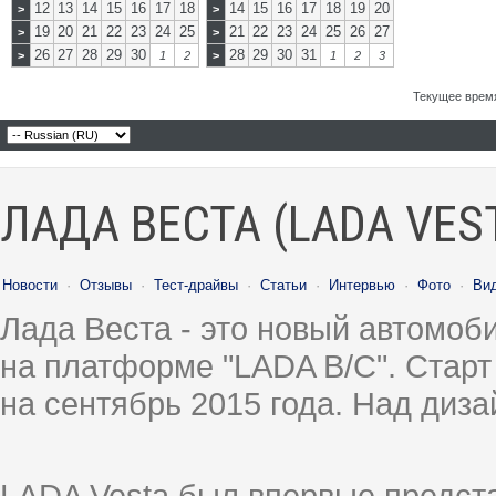
12
13
14
15
16
17
18
14
15
16
17
18
19
20
>
>
19
20
21
22
23
24
25
21
22
23
24
25
26
27
>
>
26
27
28
29
30
28
29
30
31
>
1
2
>
1
2
3
Текущее врем
ЛАДА ВЕСТА (LADA VES
Новости
·
Отзывы
·
Тест-драйвы
·
Статьи
·
Интервью
·
Фото
·
Ви
Лада Веста - это новый автомо
на платформе "LADA B/C". Старт
на сентябрь 2015 года. Над диз
LADA Vesta был впервые предст