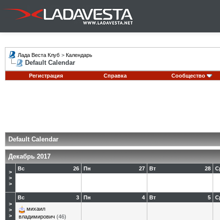
Лада Веста Клуб
>
Календарь
Default Calendar
Регистрация
Справка
Сообщество
Default Calendar
Декабрь 2017
Вс
26
Пн
27
Вт
28
С
>
>
>
Вс
3
Пн
4
Вт
5
С
>
михаил
>
>
владимирович
(46)