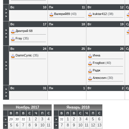
Вс
10
Пн
11
Вт
12
С
>
>
Валерий89
(43)
kuktar412
(38)
>
Вс
17
Пн
18
Вт
19
С
>
Дмитрий 68
>
>
Fray
(35)
Вс
24
Пн
25
Вт
26
С
DamnCynic
(35)
Инна
>
Frogfoot
(40)
>
>
Радж
Алексеич
(30)
Вс
31
Пн
1
Вт
2
С
>
>
>
Ноябрь 2017
Январь 2018
В
П
В
С
Ч
П
С
В
П
В
С
Ч
П
С
1
2
3
4
1
2
3
4
5
6
>
29
30
31
>
31
5
6
7
8
9
10
11
7
8
9
10
11
12
13
>
>