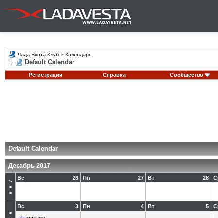
Лада Веста Клуб
>
Календарь
Default Calendar
Регистрация
Справка
Сообщество
Default Calendar
Декабрь 2017
Вс
26
Пн
27
Вт
28
С
>
>
>
Вс
3
Пн
4
Вт
5
С
>
михаил