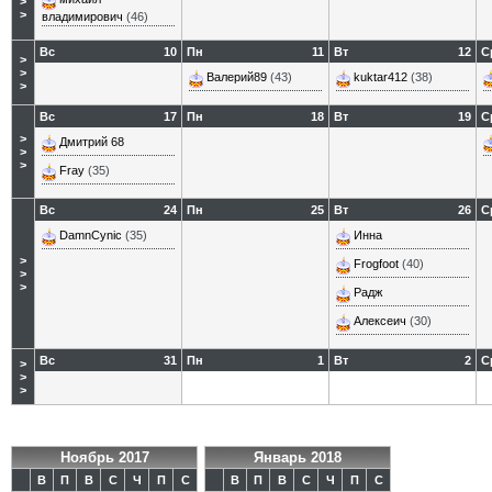
>
>
владимирович
(46)
Вс
10
Пн
11
Вт
12
С
>
>
Валерий89
(43)
kuktar412
(38)
>
Вс
17
Пн
18
Вт
19
С
>
Дмитрий 68
>
>
Fray
(35)
Вс
24
Пн
25
Вт
26
С
DamnCynic
(35)
Инна
>
Frogfoot
(40)
>
>
Радж
Алексеич
(30)
Вс
31
Пн
1
Вт
2
С
>
>
>
Ноябрь 2017
Январь 2018
В
П
В
С
Ч
П
С
В
П
В
С
Ч
П
С