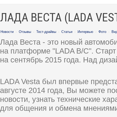
ЛАДА ВЕСТА (LADA VES
Новости
·
Отзывы
·
Тест-драйвы
·
Статьи
·
Интервью
·
Фото
·
Ви
Лада Веста - это новый автомо
на платформе "LADA B/C". Старт
на сентябрь 2015 года. Над диз
LADA Vesta был впервые предст
августе 2014 года, Вы можете п
новости, узнать технические ха
для общения и обмена мнениями