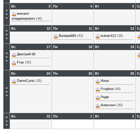
Вс
3
Пн
4
Вт
5
С
>
михаил
>
>
владимирович
(46)
Вс
10
Пн
11
Вт
12
С
>
>
Валерий89
(43)
kuktar412
(38)
>
Вс
17
Пн
18
Вт
19
С
>
Дмитрий 68
>
>
Fray
(35)
Вс
24
Пн
25
Вт
26
С
DamnCynic
(35)
Инна
>
Frogfoot
(40)
>
>
Радж
Алексеич
(30)
Вс
31
Пн
1
Вт
2
С
>
>
>