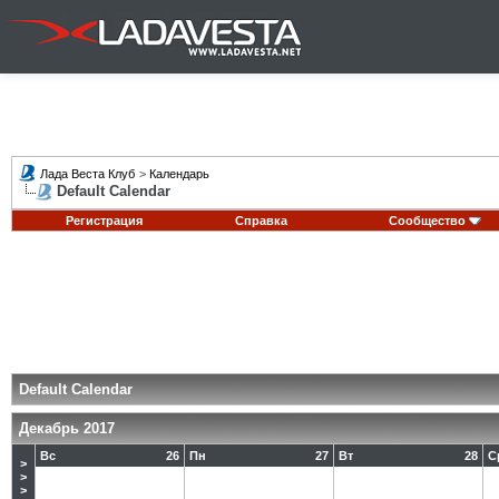
Лада Веста Клуб
>
Календарь
Default Calendar
Регистрация
Справка
Сообщество
Default Calendar
Декабрь 2017
Вс
26
Пн
27
Вт
28
С
>
>
>