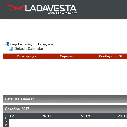
Лада Веста Клуб
>
Календарь
Default Calendar
Регистрация
Справка
Сообщество
Default Calendar
Декабрь 2017
Вс
26
Пн
27
Вт
28
С
>
>
>