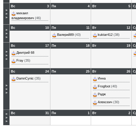
Вс
3
Пн
4
Вт
5
С
>
михаил
>
>
владимирович
(46)
Вс
10
Пн
11
Вт
12
С
>
>
Валерий89
(43)
kuktar412
(38)
>
Вс
17
Пн
18
Вт
19
С
>
Дмитрий 68
>
>
Fray
(35)
Вс
24
Пн
25
Вт
26
С
DamnCynic
(35)
Инна
>
Frogfoot
(40)
>
>
Радж
Алексеич
(30)
Вс
31
Пн
1
Вт
2
С
>
>
>