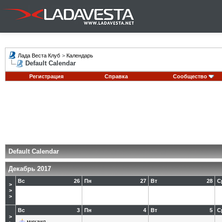
Лада Веста Клуб
>
Календарь
Default Calendar
Регистрация
Справка
Сообщество
Default Calendar
Декабрь 2017
Вс
26
Пн
27
Вт
28
С
>
>
>
Вс
3
Пн
4
Вт
5
С
>
михаил