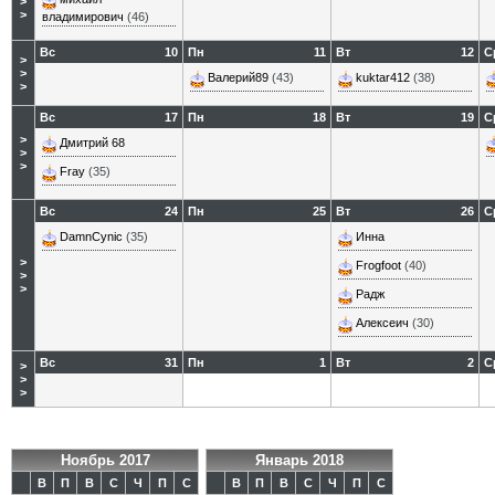
>
>
владимирович
(46)
Вс
10
Пн
11
Вт
12
С
>
>
Валерий89
(43)
kuktar412
(38)
>
Вс
17
Пн
18
Вт
19
С
>
Дмитрий 68
>
>
Fray
(35)
Вс
24
Пн
25
Вт
26
С
DamnCynic
(35)
Инна
>
Frogfoot
(40)
>
>
Радж
Алексеич
(30)
Вс
31
Пн
1
Вт
2
С
>
>
>
Ноябрь 2017
Январь 2018
В
П
В
С
Ч
П
С
В
П
В
С
Ч
П
С