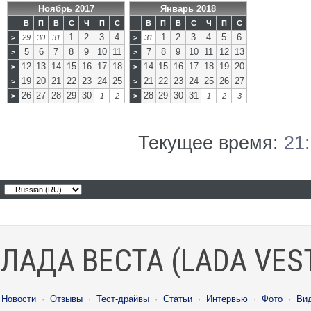
Ноябрь 2017
Январь 2018
В
П
В
С
Ч
П
С
В
П
В
С
Ч
П
С
1
2
3
4
1
2
3
4
5
6
>
29
30
31
>
31
5
6
7
8
9
10
11
7
8
9
10
11
12
13
>
>
12
13
14
15
16
17
18
14
15
16
17
18
19
20
>
>
19
20
21
22
23
24
25
21
22
23
24
25
26
27
>
>
26
27
28
29
30
28
29
30
31
>
1
2
>
1
2
3
Текущее время:
21
ЛАДА ВЕСТА (LADA VES
Новости
·
Отзывы
·
Тест-драйвы
·
Статьи
·
Интервью
·
Фото
·
Ви