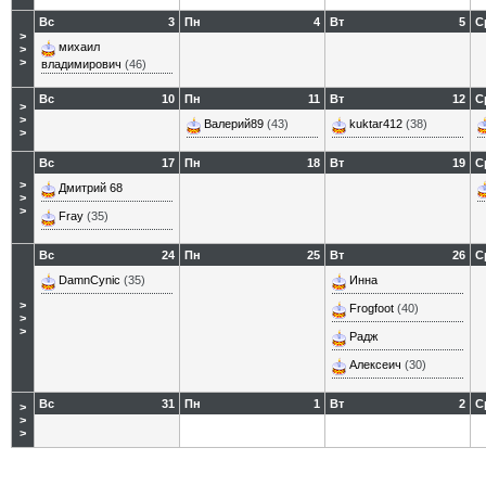
Вс
3
Пн
4
Вт
5
С
>
михаил
>
>
владимирович
(46)
Вс
10
Пн
11
Вт
12
С
>
>
Валерий89
(43)
kuktar412
(38)
>
Вс
17
Пн
18
Вт
19
С
>
Дмитрий 68
>
>
Fray
(35)
Вс
24
Пн
25
Вт
26
С
DamnCynic
(35)
Инна
>
Frogfoot
(40)
>
>
Радж
Алексеич
(30)
Вс
31
Пн
1
Вт
2
С
>
>
>