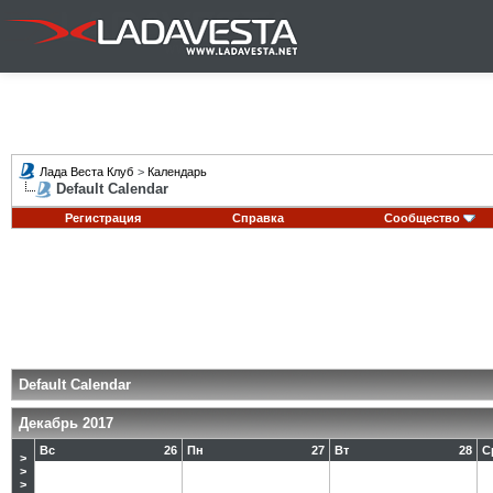
Лада Веста Клуб
>
Календарь
Default Calendar
Регистрация
Справка
Сообщество
Default Calendar
Декабрь 2017
Вс
26
Пн
27
Вт
28
С
>
>
>