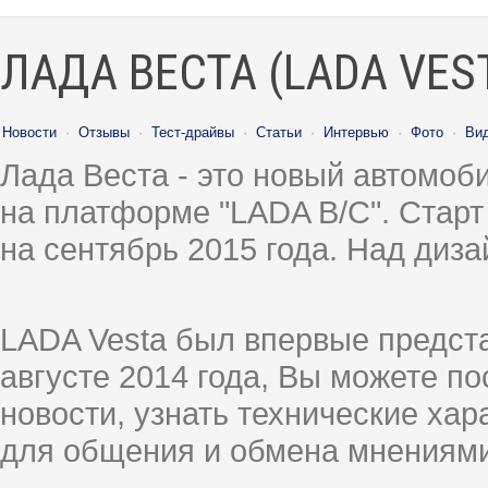
ЛАДА ВЕСТА (LADA VES
Новости
·
Отзывы
·
Тест-драйвы
·
Статьи
·
Интервью
·
Фото
·
Ви
Лада Веста - это новый автомо
на платформе "LADA B/C". Старт
на сентябрь 2015 года. Над диз
LADA Vesta был впервые предст
августе 2014 года, Вы можете п
новости, узнать технические ха
для общения и обмена мнениями