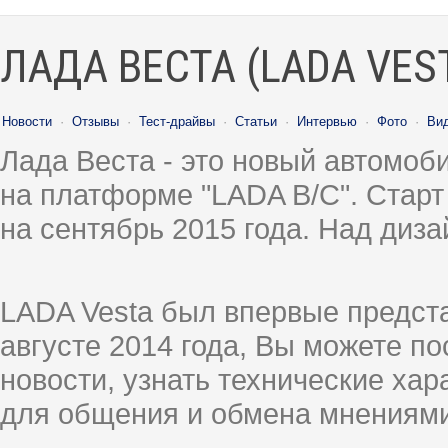
ЛАДА ВЕСТА (LADA VES
Новости
·
Отзывы
·
Тест-драйвы
·
Статьи
·
Интервью
·
Фото
·
Ви
Лада Веста - это новый автомо
на платформе "LADA B/C". Старт
на сентябрь 2015 года. Над диз
LADA Vesta был впервые предст
августе 2014 года, Вы можете п
новости, узнать технические ха
для общения и обмена мнениями