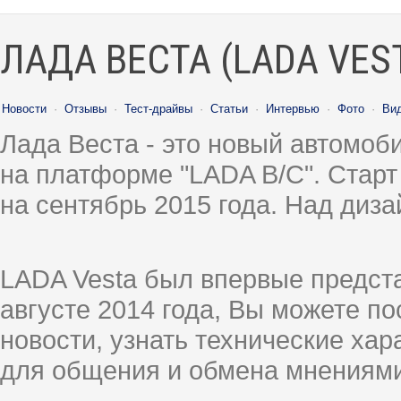
ЛАДА ВЕСТА (LADA VES
Новости
·
Отзывы
·
Тест-драйвы
·
Статьи
·
Интервью
·
Фото
·
Ви
Лада Веста - это новый автомо
на платформе "LADA B/C". Старт
на сентябрь 2015 года. Над диз
LADA Vesta был впервые предст
августе 2014 года, Вы можете п
новости, узнать технические ха
для общения и обмена мнениями