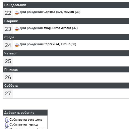
Понедельник
22
Дни рождения
Серж57
(52),
toivich
(39)
Вторник
23
Дни рождения
svojj
,
Dima Arhara
(37)
Среда
24
Дни рождения
Сергей 74
,
Timur
(30)
Четверг
25
Пятница
26
Суббота
27
Добавить событие
Событие на весь день
Событие на период