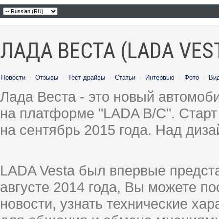
ЛАДА ВЕСТА (LADA VES
Новости
·
Отзывы
·
Тест-драйвы
·
Статьи
·
Интервью
·
Фото
·
Ви
Лада Веста - это новый автомо
на платформе "LADA B/C". Старт
на сентябрь 2015 года. Над диз
LADA Vesta был впервые предст
августе 2014 года, Вы можете п
новости, узнать технические ха