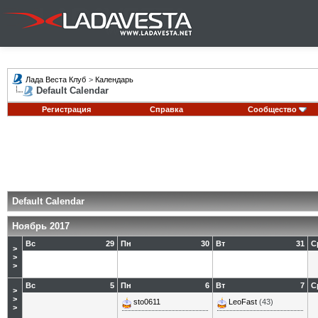
Лада Веста Клуб
>
Календарь
Default Calendar
Регистрация
Справка
Сообщество
Default Calendar
Ноябрь 2017
Вс
29
Пн
30
Вт
31
С
>
>
>
Вс
5
Пн
6
Вт
7
С
>
>
sto0611
LeoFast
(43)
>