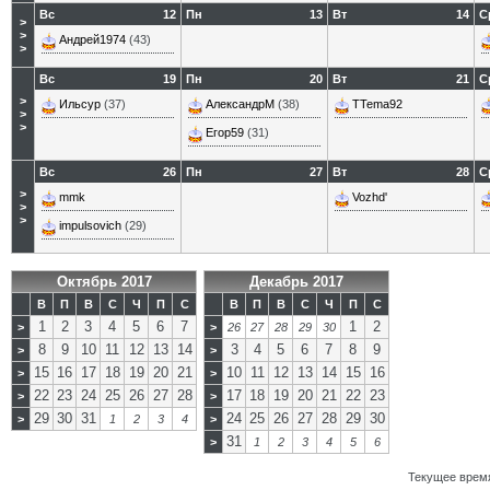
Вс
12
Пн
13
Вт
14
С
>
>
Андрей1974
(43)
>
Вс
19
Пн
20
Вт
21
С
>
Ильсур
(37)
АлександрМ
(38)
TTema92
>
>
Егор59
(31)
Вс
26
Пн
27
Вт
28
С
>
mmk
Vozhd'
>
>
impulsovich
(29)
Октябрь 2017
Декабрь 2017
В
П
В
С
Ч
П
С
В
П
В
С
Ч
П
С
1
2
3
4
5
6
7
1
2
>
>
26
27
28
29
30
8
9
10
11
12
13
14
3
4
5
6
7
8
9
>
>
15
16
17
18
19
20
21
10
11
12
13
14
15
16
>
>
22
23
24
25
26
27
28
17
18
19
20
21
22
23
>
>
29
30
31
24
25
26
27
28
29
30
>
1
2
3
4
>
31
>
1
2
3
4
5
6
Текущее врем