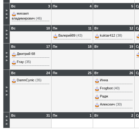
Вс
3
Пн
4
Вт
5
С
>
михаил
>
>
владимирович
(46)
Вс
10
Пн
11
Вт
12
С
>
>
Валерий89
(43)
kuktar412
(38)
>
Вс
17
Пн
18
Вт
19
С
>
Дмитрий 68
>
>
Fray
(35)
Вс
24
Пн
25
Вт
26
С
DamnCynic
(35)
Инна
>
Frogfoot
(40)
>
>
Радж
Алексеич
(30)
Вс
31
Пн
1
Вт
2
С
>
>
>