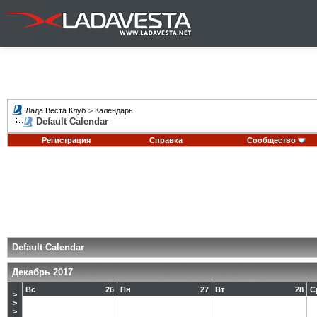
Лада Веста Клуб
>
Календарь
Default Calendar
Регистрация
Справка
Сообщество
Default Calendar
Декабрь 2017
Вс
26
Пн
27
Вт
28
С
>
>
>