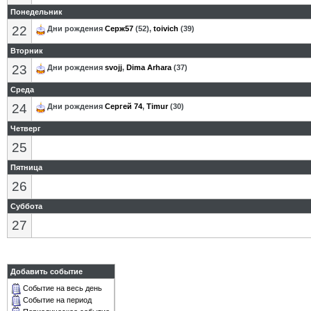
Понедельник
22
Дни рождения
Серж57
(52),
toivich
(39)
Вторник
23
Дни рождения
svojj
,
Dima Arhara
(37)
Среда
24
Дни рождения
Сергей 74
,
Timur
(30)
Четверг
25
Пятница
26
Суббота
27
Добавить событие
Событие на весь день
Событие на период