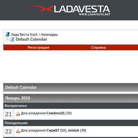
Лада Веста Клуб
>
Календарь
Default Calendar
Регистрация
Справка
Default Calendar
Январь 2018
Воскресенье
21
Дни рождения
Crackrus21
(32)
Понедельник
22
Дни рождения
Серж57
(52),
toivich
(39)