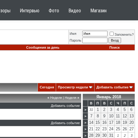
бзоры
Интервью
Фото
Видео
Магазин
Имя
Запомнить?
Пароль
Сообщения за день
Поиск
Сегодня
Просмотр недели
Добавить событие
Январь 2018
«
Неделя
|
Неделя
»
В
П
В
С
Ч
П
С
Добавить событие
1
2
3
4
5
6
>
31
7
8
9
10
11
12
13
>
14
15
16
17
18
19
20
>
Добавить событие
21
22
23
24
25
26
27
>
28
29
30
31
>
1
2
3