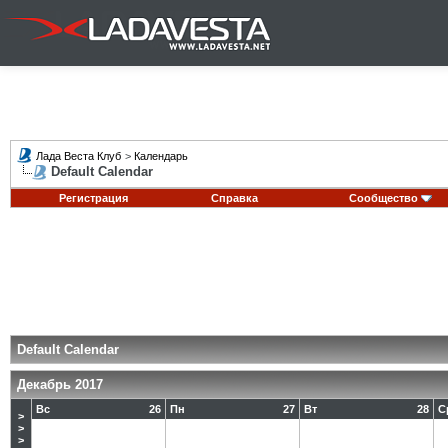
Лада Веста Клуб
>
Календарь
Default Calendar
Регистрация
Справка
Сообщество
Default Calendar
Декабрь 2017
Вс
26
Пн
27
Вт
28
С
>
>
>