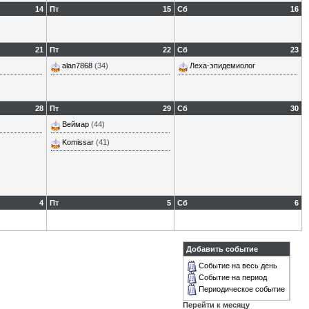
14
Пт
15
Сб
16
21
Пт
22
Сб
23
alan7868
(34)
Леха-эпидемиолог
28
Пт
29
Сб
30
Веймар
(44)
Komissar
(41)
4
Пт
5
Сб
6
Добавить событие
Событие на весь день
Событие на период
Периодическое событие
Перейти к месяцу