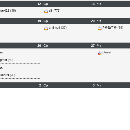
12
Ср
13
Чт
tar412
(38)
slim777
19
Ср
20
Чт
smirnoff
(37)
Р@ДУГ@
(35)
26
Ср
27
Чт
на
Diesel
gfoot
(40)
дж
ексеич
(30)
2
Ср
3
Чт