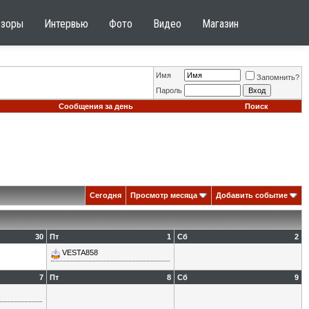
бзоры
Интервью
Фото
Видео
Магазин
Имя
Запомнить?
Пароль
Сообщения за день
Поиск
Сегодня
Просмотр месяца
Добавить событие
30
Пт
1
Сб
2
VESTA858
7
Пт
8
Сб
9