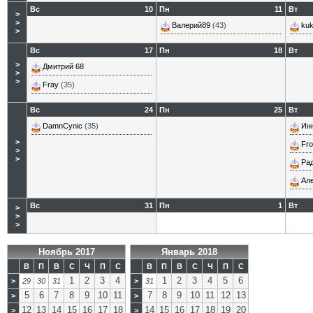
Вс
10
Пн
11
Вт
>
>
Валерий89
(43)
kuk
>
Вс
17
Пн
18
Вт
>
Дмитрий 68
>
>
Fray
(35)
Вс
24
Пн
25
Вт
DamnCynic
(35)
Ин
>
Fro
>
>
Ра
Ал
Вс
31
Пн
1
Вт
>
>
>
Ноябрь 2017
Январь 2018
В
П
В
С
Ч
П
С
В
П
В
С
Ч
П
С
1
2
3
4
1
2
3
4
5
6
>
29
30
31
>
31
5
6
7
8
9
10
11
7
8
9
10
11
12
13
>
>
12
13
14
15
16
17
18
14
15
16
17
18
19
20
>
>