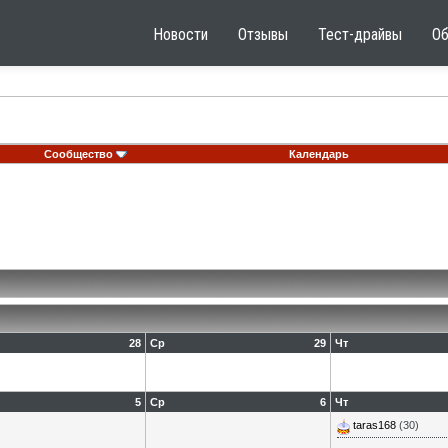
Новости
Отзывы
Тест-драйвы
О
Сообщество
Календарь
28
Ср
29
Чт
5
Ср
6
Чт
taras168
(30)