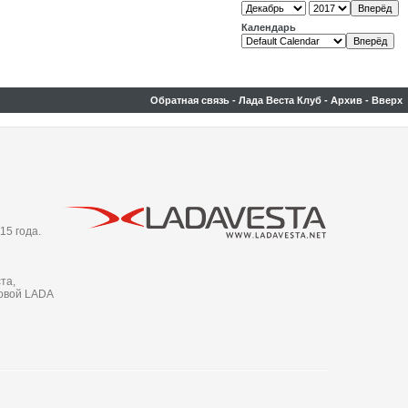
Календарь
Обратная связь
-
Лада Веста Клуб
-
Архив
-
Вверх
15 года.
та,
новой LADA