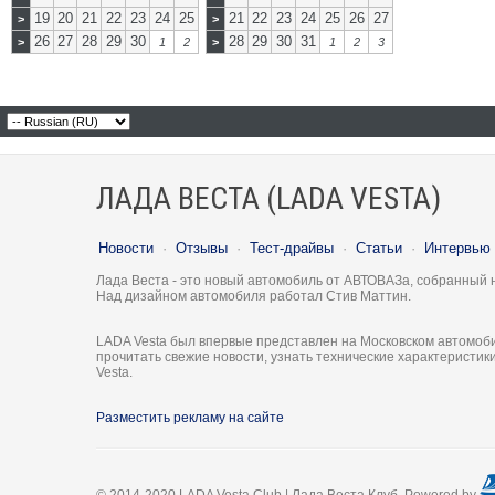
19
20
21
22
23
24
25
21
22
23
24
25
26
27
>
>
26
27
28
29
30
28
29
30
31
>
1
2
>
1
2
3
ЛАДА ВЕСТА (LADA VESTA)
Новости
·
Отзывы
·
Тест-драйвы
·
Статьи
·
Интервью
Лада Веста - это новый автомобиль от АВТОВАЗа, собранный 
Над дизайном автомобиля работал Стив Маттин.
LADA Vesta был впервые представлен на Московском автомоби
прочитать свежие новости, узнать технические характеристи
Vesta.
Разместить рекламу на сайте