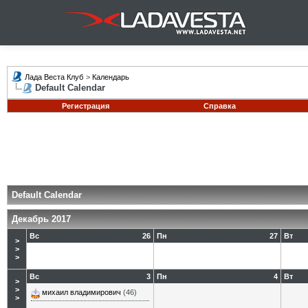
Лада Веста Клуб
>
Календарь
Default Calendar
Регистрация
Справка
Default Calendar
Декабрь 2017
Вс
26
Пн
27
Вт
>
>
>
Вс
3
Пн
4
Вт
>
>
михаил владимирович
(46)
>