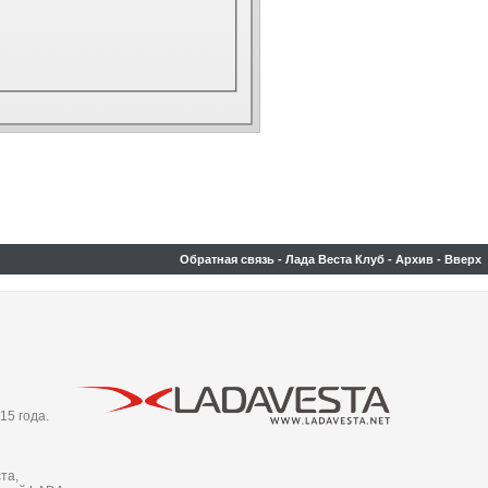
Обратная связь
-
Лада Веста Клуб
-
Архив
-
Вверх
15 года.
та,