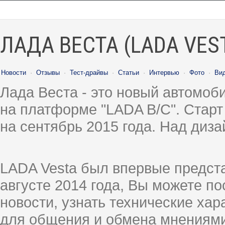
ЛАДА ВЕСТА (LADA VES
Новости
·
Отзывы
·
Тест-драйвы
·
Статьи
·
Интервью
·
Фото
·
Ви
Лада Веста - это новый автомо
на платформе "LADA B/C". Старт
на сентябрь 2015 года. Над диз
LADA Vesta был впервые предст
августе 2014 года, Вы можете п
новости, узнать технические ха
для общения и обмена мнениями