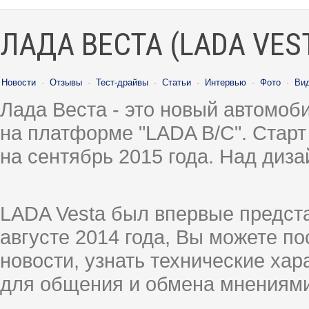
ЛАДА ВЕСТА (LADA VES
Новости
·
Отзывы
·
Тест-драйвы
·
Статьи
·
Интервью
·
Фото
·
Ви
Лада Веста - это новый автомо
на платформе "LADA B/C". Старт
на сентябрь 2015 года. Над диз
LADA Vesta был впервые предст
августе 2014 года, Вы можете п
новости, узнать технические ха
для общения и обмена мнениями