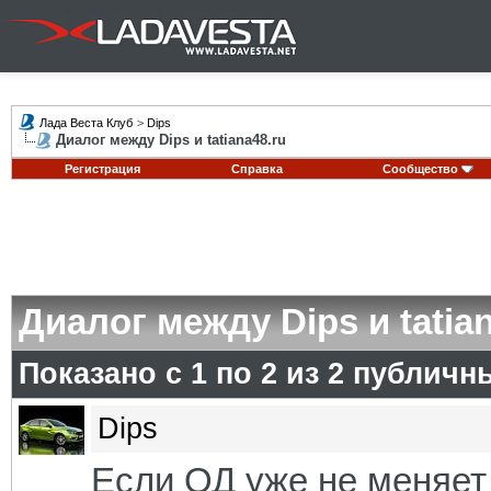
Лада Веста Клуб
>
Dips
Диалог между Dips и tatiana48.ru
Регистрация
Справка
Сообщество
Диалог между Dips и tatia
Показано с 1 по
2
из
2
публичн
Dips
Если ОД уже не меняет 