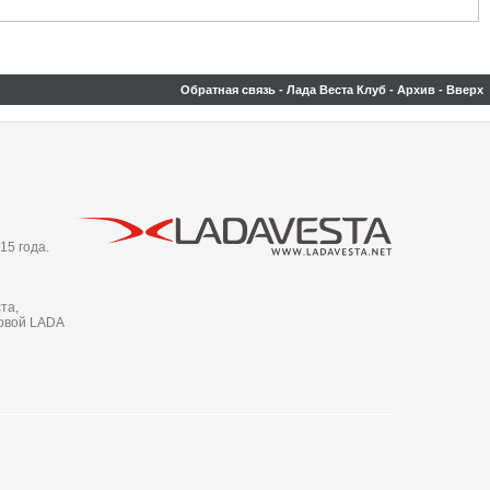
Обратная связь
-
Лада Веста Клуб
-
Архив
-
Вверх
15 года.
та,
новой LADA