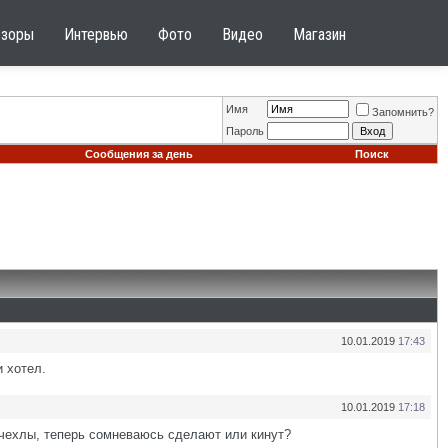
бзоры
Интервью
Фото
Видео
Магазин
Имя
Запомнить?
Пароль
Сообщения за день
Поиск
10.01.2019
17:43
и хотел.
10.01.2019
17:18
м чехлы, теперь сомневаюсь сделают или кинут?