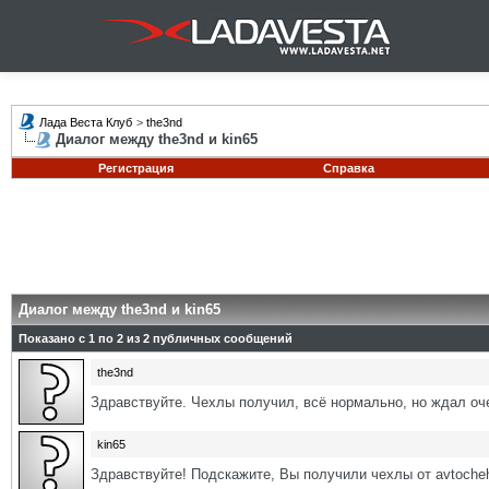
Лада Веста Клуб
>
the3nd
Диалог между the3nd и kin65
Регистрация
Справка
Диалог между the3nd и kin65
Показано с 1 по
2
из
2
публичных сообщений
the3nd
Здравствуйте. Чехлы получил, всё нормально, но ждал очен
kin65
Здравствуйте! Подскажите, Вы получили чехлы от avtocheh