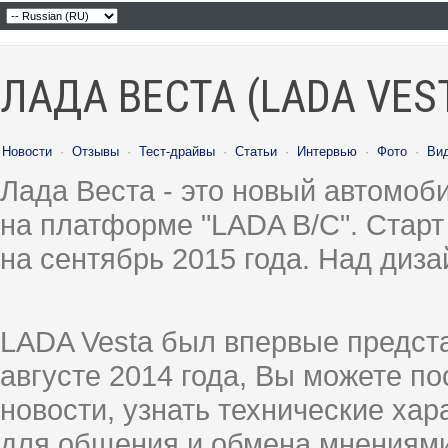
ЛАДА ВЕСТА (LADA VES
Новости
·
Отзывы
·
Тест-драйвы
·
Статьи
·
Интервью
·
Фото
·
Ви
Лада Веста - это новый автомо
на платформе "LADA B/C". Старт
на сентябрь 2015 года. Над диз
LADA Vesta был впервые предст
августе 2014 года, Вы можете п
новости, узнать технические ха
для общения и обмена мнениями