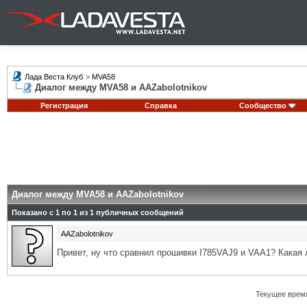
Лада Веста Клуб
>
MVA58
Диалог между MVA58 и AAZabolotnikov
Регистрация
Справка
Сообщество
Диалог между MVA58 и AAZabolotnikov
Показано с 1 по
1
из
1
публичных сообщений
AAZabolotnikov
Привет, ну что сравнил прошивки I785VAJ9 и VAA1? Какая
Текущее врем