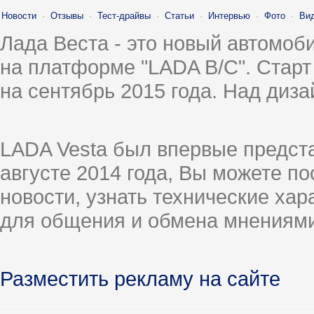
Новости
·
Отзывы
·
Тест-драйвы
·
Статьи
·
Интервью
·
Фото
·
Ви
Лада Веста - это новый автомо
на платформе "LADA B/C". Старт
на сентябрь 2015 года. Над диз
LADA Vesta был впервые предст
августе 2014 года, Вы можете п
новости, узнать технические ха
для общения и обмена мнениями
Разместить рекламу на сайте