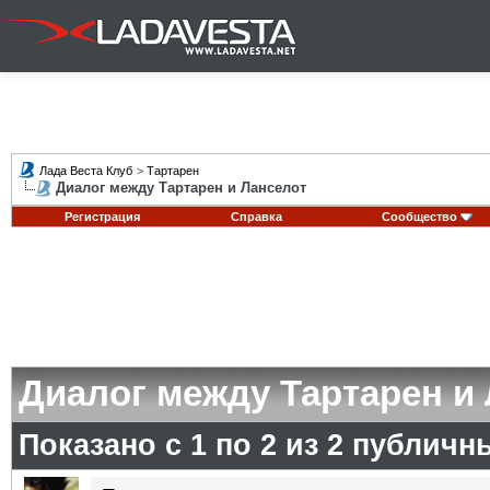
Лада Веста Клуб
>
Тартарен
Диалог между Тартарен и Ланселот
Регистрация
Справка
Сообщество
Диалог между Тартарен и
Показано с 1 по
2
из
2
публичн