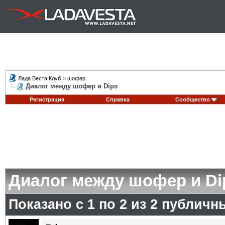
Лада Веста Клуб
>
шофер
Диалог между шофер и Dips
Регистрация
Справка
Сообщество
Диалог между шофер и Di
Показано с 1 по
2
из
2
публичн