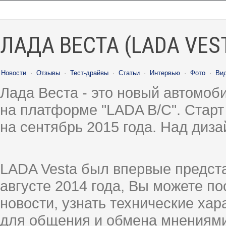
ЛАДА ВЕСТА (LADA VES
Новости
·
Отзывы
·
Тест-драйвы
·
Статьи
·
Интервью
·
Фото
·
Ви
Лада Веста - это новый автомо
на платформе "LADA B/C". Старт
на сентябрь 2015 года. Над диз
LADA Vesta был впервые предст
августе 2014 года, Вы можете п
новости, узнать технические ха
для общения и обмена мнениями