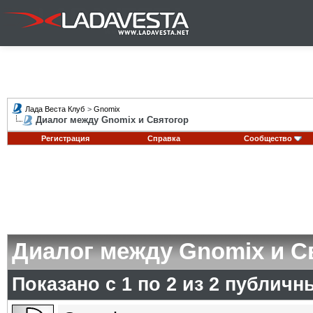
Лада Веста Клуб
>
Gnomix
Диалог между Gnomix и Святогор
Регистрация
Справка
Сообщество
Диалог между Gnomix и С
Показано с 1 по
2
из
2
публичн