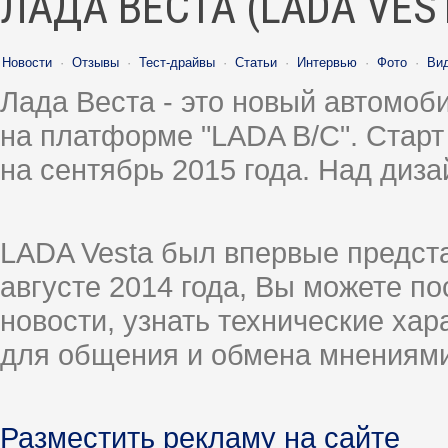
ЛАДА ВЕСТА (LADA VES
Новости
·
Отзывы
·
Тест-драйвы
·
Статьи
·
Интервью
·
Фото
·
Ви
Лада Веста - это новый автомо
на платформе "LADA B/C". Старт
на сентябрь 2015 года. Над диз
LADA Vesta был впервые предст
августе 2014 года, Вы можете п
новости, узнать технические ха
для общения и обмена мнениями
Разместить рекламу на сайте