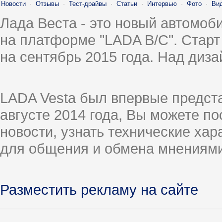
Новости
·
Отзывы
·
Тест-драйвы
·
Статьи
·
Интервью
·
Фото
·
Ви
Лада Веста - это новый автомо
на платформе "LADA B/C". Старт
на сентябрь 2015 года. Над диз
LADA Vesta был впервые предст
августе 2014 года, Вы можете п
новости, узнать технические ха
для общения и обмена мнениями
Разместить рекламу на сайте