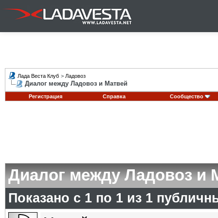
Лада Веста Клуб
>
Ладовоз
Диалог между Ладовоз и Матвей
Регистрация
Справка
Сообщество
Диалог между Ладовоз и 
Показано с 1 по
1
из
1
публичн