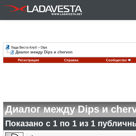
Лада Веста Клуб
>
Dips
Диалог между Dips и chervon
Регистрация
Справка
Сообщество
Диалог между Dips и cher
Показано с 1 по
1
из
1
публичн