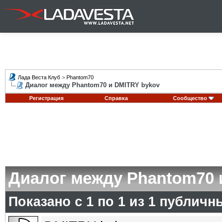
Лада Веста Клуб
>
Phantom70
Диалог между Phantom70 и DMITRY bykov
Регистрация
Справка
Сообщество
Диалог между Phantom70 
Показано с 1 по
1
из
1
публичн