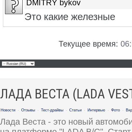
DMITRY bykov
Это какие железные
Текущее время:
06
ЛАДА ВЕСТА (LADA VES
Новости
·
Отзывы
·
Тест-драйвы
·
Статьи
·
Интервью
·
Фото
·
Ви
Лада Веста - это новый автомо
на платформе "LADA B/C". Старт